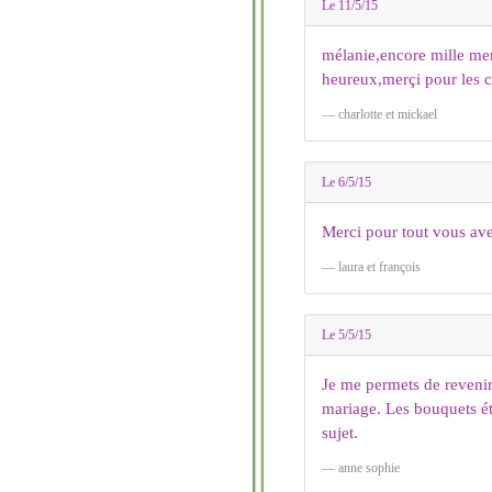
Le 11/5/15
mélanie,encore mille mer
heureux,merçi pour les c
charlotte et mickael
Le 6/5/15
Merci pour tout vous ave
laura et françois
Le 5/5/15
Je me permets de revenir
mariage. Les bouquets ét
sujet.
anne sophie