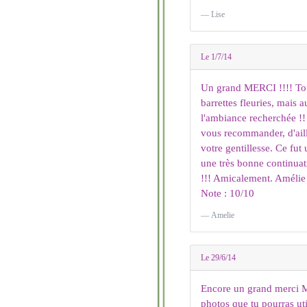
Lise
Le 1/7/14
Un grand MERCI !!!! Tout
barrettes fleuries, mais 
l'ambiance recherchée !! 
vous recommander, d'aill
votre gentillesse. Ce fut
une très bonne continuati
!!! Amicalement. Amélie
Note : 10/10
Amelie
Le 29/6/14
Encore un grand merci Mél
photos que tu pourras util