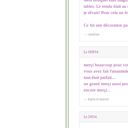
Mon bouquet était magnifi
tables. Le rendu était a
je rêvais! Pour cela un 
Ce fut une décoration par
sandrine
Le 16/9/14
merçi beaucoup pour vot
vous avez fait l'unanimit
tout était parfait...
un grand merçi aussi pour
encore merçi...
karen et laurent
Le 2/9/14