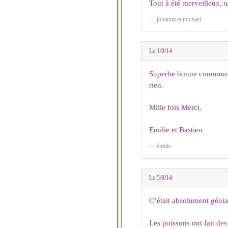
Tout à été merveilleux, 
johanna et michael
Le 1/9/14
Superbe bonne communica
rien.
Mille fois Merci.
Emilie et Bastien
émilie
Le 5/8/14
C’était absolument génia
Les poissons ont fait de